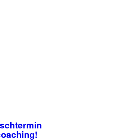
nschtermin
coaching!