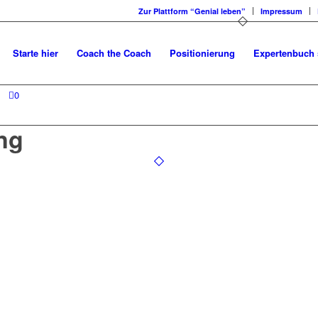
Zur Plattform “Genial leben”
Impressum
Starte hier
Coach the Coach
Positionierung
Expertenbuch 
0
ng