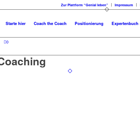
Zur Plattform “Genial leben”
Impressum
Starte hier
Coach the Coach
Positionierung
Expertenbuch 
0
 Coaching