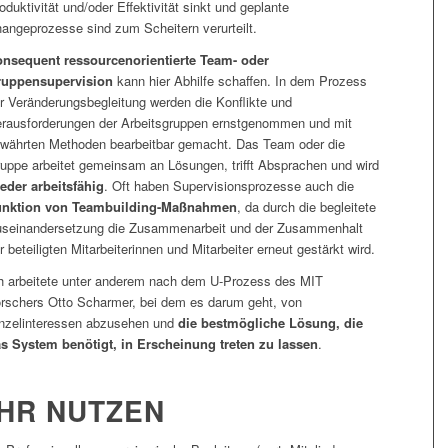
oduktivität und/oder Effektivität sinkt und geplante
angeprozesse sind zum Scheitern verurteilt.
nsequent ressourcenorientierte Team- oder
ruppensupervision
kann hier Abhilfe schaffen. In dem Prozess
r Veränderungsbegleitung werden die Konflikte und
rausforderungen der Arbeitsgruppen ernstgenommen und mit
währten Methoden bearbeitbar gemacht. Das Team oder die
uppe arbeitet gemeinsam an Lösungen, trifft Absprachen und wird
eder arbeitsfähig
. Oft haben Supervisionsprozesse auch die
unktion von Teambuilding-Maßnahmen
, da durch die begleitete
seinandersetzung die Zusammenarbeit und der Zusammenhalt
r beteiligten Mitarbeiterinnen und Mitarbeiter erneut gestärkt wird.
h arbeitete unter anderem nach dem U-Prozess des MIT
rschers Otto Scharmer, bei dem es darum geht, von
nzelinteressen abzusehen und
die bestmögliche Lösung, die
s System benötigt, in Erscheinung treten zu lassen
.
IHR NUTZEN