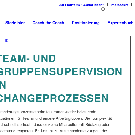
Zur Plattform “Genial leben”
Impressum
Starte hier
Coach the Coach
Positionierung
Expertenbuch 
0
TEAM- UND
GRUPPENSUPERVISION
IN
CHANGEPROZESSEN
ränderungsprozesse schaffen immer wieder belastende
tuationen für Teams und andere Arbeitsgruppen. Die Komplexität
rd schnell so hoch, dass einzelne Mitarbeiter mit Rückzug oder
derstand reagieren. Es kommt zu Auseinandersetzungen, die