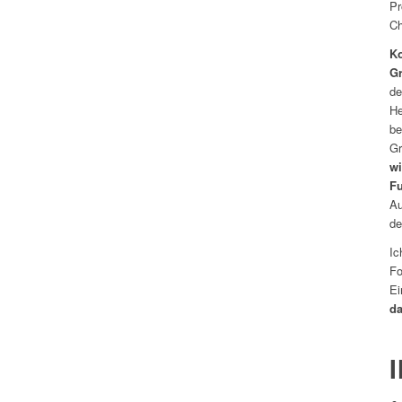
Pr
Ch
Ko
G
de
He
be
Gr
wi
F
Au
de
Ic
Fo
Ei
da