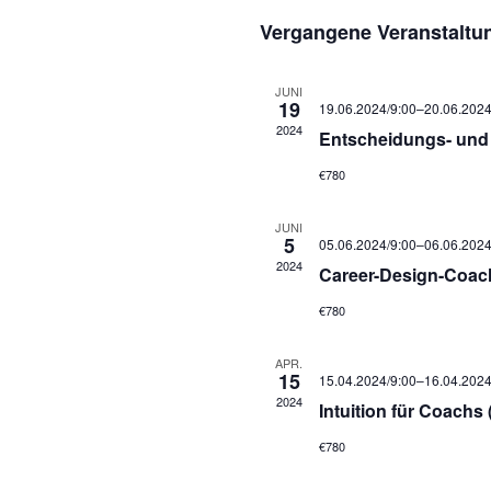
Datum
Vergangene Veranstaltu
wählen.
JUNI
19
19.06.2024/9:00
–
20.06.2024
2024
Entscheidungs- und 
€780
JUNI
5
05.06.2024/9:00
–
06.06.2024
2024
Career-Design-Coachi
€780
APR.
15
15.04.2024/9:00
–
16.04.2024
2024
Intuition für Coachs 
€780