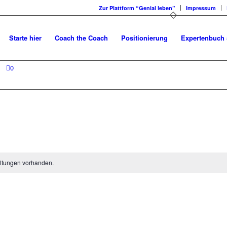
Zur Plattform “Genial leben”
Impressum
Starte hier
Coach the Coach
Positionierung
Expertenbuch 
0
ltungen vorhanden.