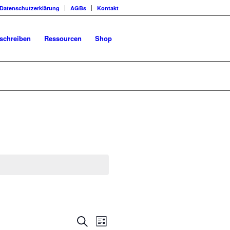
Datenschutzerklärung
AGBs
Kontakt
schreiben
Ressourcen
Shop
Veranstaltungen
Veranstaltung
Suche
Liste