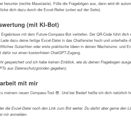
tei herunter (rechte Maustaste). Fülle die Fragebögen aus, dann wird dir aut
licke dich dazu durch die Excel-Reiter (unten auf der Seite).
swertung (mit KI-Bot)
ne Ergebnisse mit dem Future-Compass-Bot vertiefen. Der QR-Code führt dich 
Lade dazu deine fertige Excel-Datei in das Chatfenster hoch und unterhalte 
riftliches Gutachten oder erste praktische Ideen in deinen Wachstums- und E
st dafür nur einen kostenfreien ChatGPT-Zugang.
ht gespeichert und ich habe keinen Einblick, wie du deinen Fragebogen ausgef
GPTs aus Datenschutzgründen gegeben).
arbeit mit mir
zu meinem neuen Compass-Tool 😎. Und bei Bedarf heiße ich dich natürlich 
der die Excel-Datei noch den Link zum Bot weiter. Du darfst aber gerne den L
ei mir anmelden.