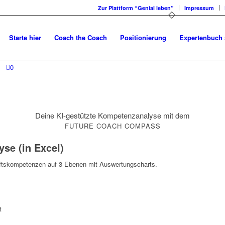
Zur Plattform “Genial leben”
Impressum
Starte hier
Coach the Coach
Positionierung
Expertenbuch 
0
Deine KI-gestützte Kompetenzanalyse mit dem
FUTURE COACH COMPASS
se (in Excel)
nftskompetenzen auf 3 Ebenen mit Auswertungscharts.
t