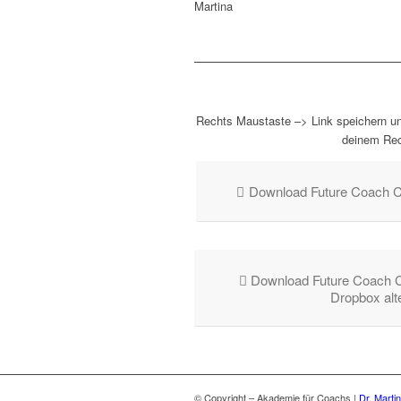
Martina
Rechts Maustaste –> Link speichern unt
deinem Rec
Download Future Coach C
Download Future Coach 
Dropbox alte
© Copyright – Akademie für Coachs |
Dr. Marti