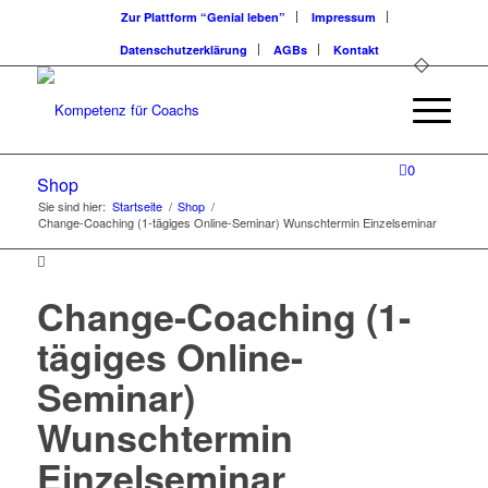
Zur Plattform “Genial leben”
Impressum
Datenschutzerklärung
AGBs
Kontakt
0
Shop
Sie sind hier:
Startseite
/
Shop
/
Change-Coaching (1-tägiges Online-Seminar) Wunschtermin Einzelseminar
Change-Coaching (1-
tägiges Online-
Seminar)
Wunschtermin
Einzelseminar