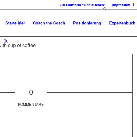
Zur Plattform “Genial leben”
Impressum
Starte hier
Coach the Coach
Positionierung
Expertenbuch 
0
ith cup of coffee
0
KOMMENTARE