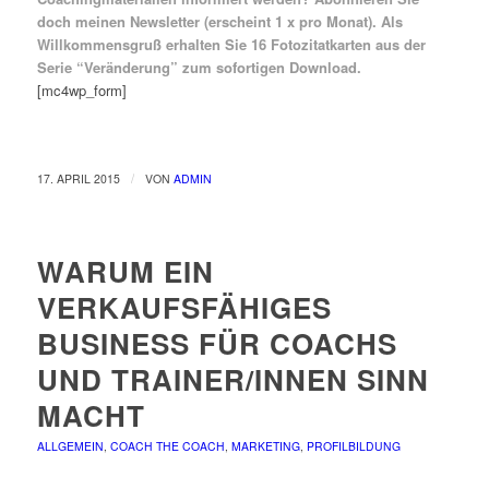
doch meinen Newsletter (erscheint 1 x pro Monat). Als
Willkommens­gruß erhalten Sie
16 Fotozitat­karten aus der
Serie “Verän­derung”
zum sofortigen Download.
[mc4wp_form]
/
17. APRIL 2015
VON
ADMIN
WARUM EIN
VERKAUFSFÄHIGES
BUSINESS FÜR COACHS
UND TRAINER/INNEN SINN
MACHT
ALLGEMEIN
,
COACH THE COACH
,
MARKETING
,
PROFILBILDUNG