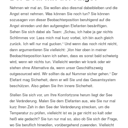
Nehmen wir mal an, Sie wollen also diesmal dabeibleiben und die
Angst ernst nehmen. Was können Sie noch tun? Sie können
sozusagen von dieser Beobachterposition beruhigend auf die
Angst einreden und den aufgeregten Elefanten besänftigen.
Sehen Sie sich dabei als Team: „Schau, ich habe ja gar nichts
Schlimmes vor. Lass mich mal kurz vorbei, ich bin auch gleich
zurück. Ich will nur mal gucken.“ Und wenn das noch nicht reicht,
dann argumentieren Sie vielleicht: „Von hier oben in meiner
Beobachterposition kann ich sehen, dass es sonst bald schwierig
wird, wenn wir nichts tun. Vielleicht werden wir krank oder wir
stehen ohne Alternative da, wenn unser Geschäftszweig
outgesourced wird. Wir sollten da auf Nummer sicher gehen.“ Der
Elefant mag Sicherheit, denn er will Sie und das Gesamtsystem
beschützen. Also geben Sie ihm innere Sicherheit.
Stellen Sie sich vor, um Ihre Komfortzone herum liegt der See
der Veränderung. Malen Sie dem Elefanten aus, wie Sie nur mal
kurz Ihren Zeh in den See der Veränderung strecken, um die
Temperatur zu prüfen, vielleicht ist es ja gar nicht so kalt oder
heiß wie gedacht? Sie tun nur mal so, also ob Sie sich der Frage,
wo Sie beruflich hinwollen, vorübergehend zuwenden. Vielleicht