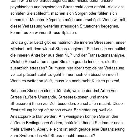
Dann wird unser Stresspegel darüber hinaus durch unsere
psychischen und physischen Stressreaktionen erhöht. Vielleicht
schlafen Sie schlecht, machen sich Sorgen oder fühlen sich
schon seit Monaten körperlich müde und erschöpft. Wenn wir mit
dieser Verfassung weiterhin stressigen Situationen begegnen,
kommt es zu wahren Stress-Spiralen.
Und zu guter Letzt gibt es natürlich die inneren Stressoren, unser
Mindset, mit dem wir auf Stress reagieren. Sie kennen vermutlich
die inneren Antreiber aus dem NLP und der Transaktionsanalyse.
Welche Botschaften sagen Sie sich gerade innerlich, die Sie
zusätzlich stressen? Du musst hier aber trotz deiner Verfassung
vollauf präsent sein! Es geht immer noch ein bisschen mehr!
Wenn es weiter so läuft, muss ich noch mehr Klinken putzen!
Schauen Sie doch einmal für sich, welche der drei Arten von
Stress (äußere Umstände, Stressreaktionen und innere
Stressoren) Ihnen zur Zeit besonders zu schaffen macht. Diese
Feststellung bringt oft schon etwas Erleichterung, weil die
Ansatzpunkte klar werden. Am wenigsten können Sie an den
äußeren Bedingungen ändern, natürlich können Sie immer noch
mehr arbeiten. Aber vielleicht ist auch gerade eine Distanzierung
zum System, das viel Stress macht, angesagt?