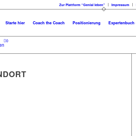
Zur Plattform “Genial leben”
Impressum
Starte hier
Coach the Coach
Positionierung
Expertenbuch 
0
en
ANDORT