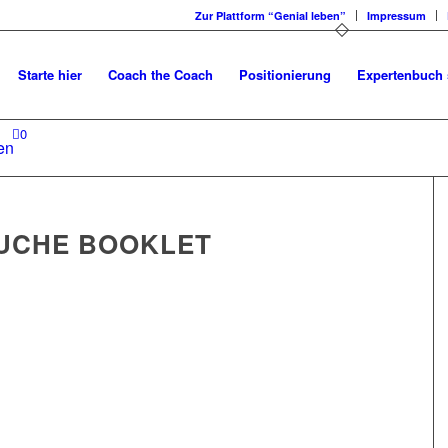
Zur Plattform “Genial leben”
Impressum
Starte hier
Coach the Coach
Positionierung
Expertenbuch 
0
en
UCHE BOOKLET