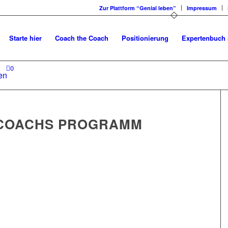
Zur Plattform “Genial leben”
Impressum
Starte hier
Coach the Coach
Positionierung
Expertenbuch 
0
en
 COACHS PROGRAMM