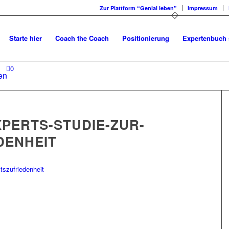
Zur Plattform “Genial leben”
Impressum
Starte hier
Coach the Coach
Positionierung
Expertenbuch 
0
en
PERTS-STUDIE-ZUR-
DENHEIT
szufriedenheit