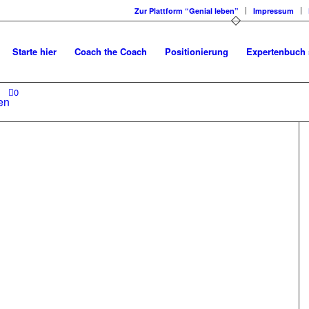
Zur Plattform “Genial leben”
Impressum
Starte hier
Coach the Coach
Positionierung
Expertenbuch 
0
en