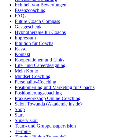
Echtheit von Bewertungen
Essenzcoaching
FAQs
Future Coach Compass
Gastgeschenk
Hypnotherapie für Coachs
Impressum
Intuition für Coachs
Kasse
Kontakt
Kooperationen und Links
Life- und Careerdesigning
Mein Konto
Mindset-Coaching
Personality-Coaching
Positionierung und Marketing für Coachs
Positionierungscoaching
Praxisworkshop Online-Coaching
Salon Towanda (Akademie inside)
Shop
Start
Supervision
Team- und Gruppensupervision
Termine
Termine “Salon Towanda”