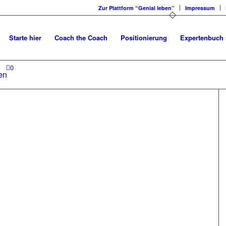
Zur Plattform “Genial leben”
Impressum
Starte hier
Coach the Coach
Positionierung
Expertenbuch 
0
en