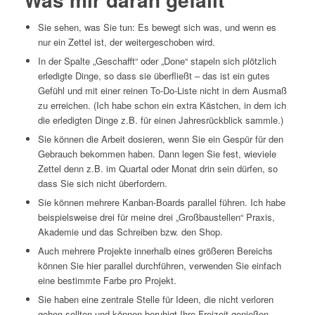
Sie sehen, was Sie tun: Es bewegt sich was, und wenn es
nur ein Zettel ist, der weitergeschoben wird.
In der Spalte „Geschafft“ oder „Done“ stapeln sich plötzlich
erledigte Dinge, so dass sie überfließt – das ist ein gutes
Gefühl und mit einer reinen To-Do-Liste nicht in dem Ausmaß
zu erreichen. (Ich habe schon ein extra Kästchen, in dem ich
die erledigten Dinge z.B. für einen Jahresrückblick sammle.)
Sie können die Arbeit dosieren, wenn Sie ein Gespür für den
Gebrauch bekommen haben. Dann legen Sie fest, wieviele
Zettel denn z.B. im Quartal oder Monat drin sein dürfen, so
dass Sie sich nicht überfordern.
Sie können mehrere Kanban-Boards parallel führen. Ich habe
beispielsweise drei für meine drei „Großbaustellen“ Praxis,
Akademie und das Schreiben bzw. den Shop.
Auch mehrere Projekte innerhalb eines größeren Bereichs
können Sie hier parallel durchführen, verwenden Sie einfach
eine bestimmte Farbe pro Projekt.
Sie haben eine zentrale Stelle für Ideen, die nicht verloren
gehen sollten und können beruhigt Ihre Freizeit genießen,