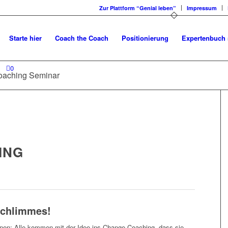
Zur Plattform “Genial leben”
Impressum
Starte hier
Coach the Coach
Positionierung
Expertenbuch 
0
Coaching Seminar
ING
Schlimmes!
nnen: Alle kommen mit der Idee ins Change-Coaching, dass sie