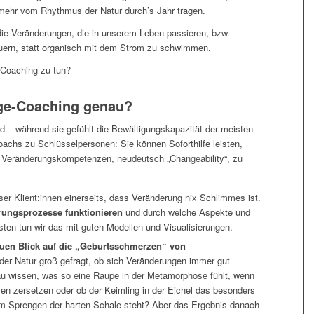
 mehr vom Rhythmus der Natur durch’s Jahr tragen.
die Veränderungen, die in unserem Leben passieren, bzw.
euern, statt organisch mit dem Strom zu schwimmen.
-Coaching zu tun?
ge-Coaching genau?
 – während sie gefühlt die Bewältigungskapazität der meisten
chs zu Schlüsselpersonen: Sie können Soforthilfe leisten,
e Veränderungskompetenzen, neudeutsch „Changeability“, zu
er Klient:innen einerseits, dass Veränderung nix Schlimmes ist.
rungsprozesse funktionieren
und durch welche Aspekte und
sten tun wir das mit guten Modellen und Visualisierungen.
uen Blick auf die „Geburtsschmerzen“ von
 der Natur groß gefragt, ob sich Veränderungen immer gut
nau wissen, was so eine Raupe in der Metamorphose fühlt, wenn
llen zersetzen oder ob der Keimling in der Eichel das besonders
rm Sprengen der harten Schale steht? Aber das Ergebnis danach