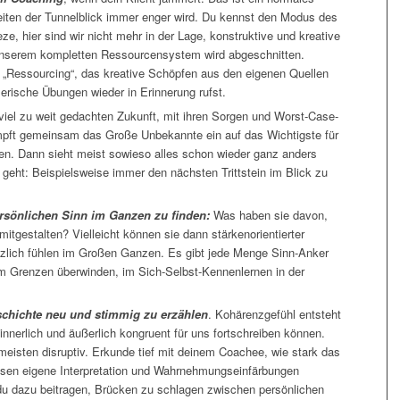
iten der Tunnelblick immer enger wird. Du kennst den Modus des
ze, hier sind wir nicht mehr in der Lage, konstruktive und kreative
nserem kompletten Ressourcensystem wird abgeschnitten.
 „Ressourcing“, das kreative Schöpfen aus den eigenen Quellen
lerische Übungen wieder in Erinnerung rufst.
 viel zu weit gedachten Zukunft, mit ihren Sorgen und Worst-Case-
pft gemeinsam das Große Unbekannte ein auf das Wichtigste für
n. Dann sieht meist sowieso alles schon wieder ganz anders
 geht: Beispielsweise immer den nächsten Trittstein im Blick zu
ersönlichen Sinn im Ganzen zu finden:
Was haben sie davon,
itgestalten? Vielleicht können sie dann stärkenorientierter
nützlich fühlen im Großen Ganzen. Es gibt jede Menge Sinn-Anker
m Grenzen überwinden, im Sich-Selbst-Kennenlernen in der
eschichte neu und stimmig zu erzählen
. Kohärenzgefühl entsteht
nnerlich und äußerlich kongruent für uns fortschreiben können.
meisten disruptiv. Erkunde tief mit deinem Coachee, wie stark das
en eigene Interpretation und Wahrnehmungseinfärbungen
 du dazu beitragen, Brücken zu schlagen zwischen persönlichen