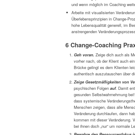
und wenn möglich im Coaching weite
Arbeite mit visualisierten Veränder
Überlebensprinzipien in Change-Proz
hohe Lebensqualität generell, im Bes
anstrengenden Veränderungsprozess
6 Change-Coaching Prax
Geh voran.
Zeige dich auch als Me
vorher nach, ob der Klient auch ei
Brücke gelingt es dem Klienten le
authentisch auszutauschen über die
Zeige
Gesetzmäßigkeiten von V
psychischen Folgen
auf
. Damit en
gesunden Selbstwahrnehmung bei! Ei
dass systemische Veränderungsthema
Menschen zeigen, dass alle Mensc
Veränderung durchlaufen, dann haben
kommen mit dieser Veränderung. Vi
bei ihnen doch „nur“ um normale L
Bewahre den Ressourcenfokus 