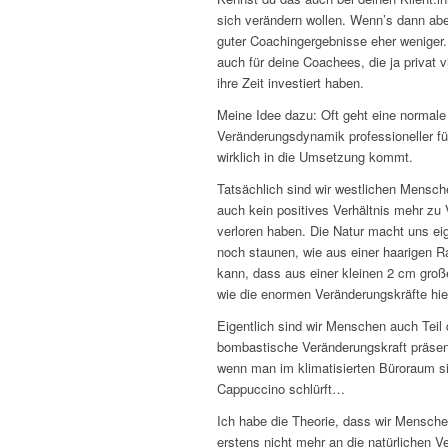
sich verändern wollen. Wenn’s dann aber
guter Coachingergebnisse eher weniger. D
auch für deine Coachees, die ja privat
ihre Zeit investiert haben.
Meine Idee dazu: Oft geht eine normale 
Veränderungsdynamik professioneller fü
wirklich in die Umsetzung kommt.
Tatsächlich sind wir westlichen Mensc
auch kein positives Verhältnis mehr zu 
verloren haben. Die Natur macht uns eig
noch staunen, wie aus einer haarigen R
kann, dass aus einer kleinen 2 cm groß
wie die enormen Veränderungskräfte hie
Eigentlich sind wir Menschen auch Teil 
bombastische Veränderungskraft präsen
wenn man im klimatisierten Büroraum si
Cappuccino schlürft…
Ich habe die Theorie, dass wir Menschen
erstens nicht mehr an die natürlichen V