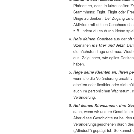
Phänomen, dass in krisenhaften Ze
Stammhirns: Fight, Flight oder Free
Dinge zu denken. Der Zugang zu u
Aktiviere mit deinen Coachees das
z.B. indem du es durch kleine spie
Hole deinen Coachee
aus der oft
Szenarien
ins Hier und Jetzt
. Dam
die nächsten Tage und max. Woche
aus. Zeig ihnen, wie agiles Denken
haben.
Rege deine Klienten an, ihren p
wenn sie die Veränderung proaktiv m
arbeiten oder flexibler oder sich 
auch im persönlichen Wachstum, i
Veränderung.
Hilf deinen Klient:innen, ihre G
dann, wenn wir unsere Geschichte i
Aber diese Geschichte ist bei den 
Veränderungsgeschehen durch dess
(„Mindset“) geprägt ist. So kannst