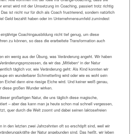
 ernst wird mit der Umsetzung im Coaching, passiert trotz richtig
as ist nicht nur für dich als Coach frustrierend, sondern natürlich
 viel Geld bezahlt haben oder im Unternehmensumfeld zumindest
einjährige Coachingausbildung nicht tief genug, um diese
hren zu können, so dass die erarbeitete Transformation auch
hen ein wenig aus der Übung, was Veränderung angeht. Wir haben
Veränderungsprozessen, da wir das „Mitleben“ in der Natur
entlich täglich vor, wie Veränderung geht: Als Kind konnten wir
aupe ein wunderbarer Schmetterling wird oder wie es wohl sein
en Eichel dann eine riesige Eiche wird. Und keiner weiß genau,
r diese großen Wunder wirken.
dieser großartigen Natur, die uns täglich diese magische,
tiert – aber das kann man ja heute schon mal schnell vergessen,
tzt, quer durch die Welt zoomt und dabei seinen laktosefreien
 in den letzten zwei Jahrzehnten oft so erschöpft sind, weil wir
eränderungskräfte der Natur angebunden sind. Das heißt, wir leben