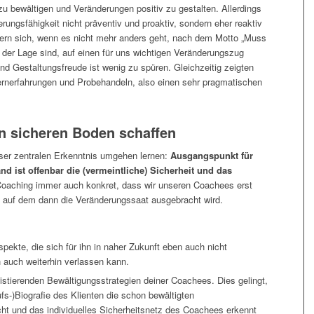
 bewältigen und Veränderungen positiv zu gestalten. Allerdings
rungsfähigkeit nicht präventiv und proaktiv, sondern eher reaktiv
rn sich, wenn es nicht mehr anders geht, nach dem Motto „Muss
 der Lage sind, auf einen für uns wichtigen Veränderungszug
und Gestaltungsfreude ist wenig zu spüren. Gleichzeitig zeigten
 Lernerfahrungen und Probehandeln, also einen sehr pragmatischen
 sicheren Boden schaffen
er zentralen Erkenntnis umgehen lernen:
Ausgangspunkt für
nd ist offenbar die (vermeintliche) Sicherheit und das
Coaching immer auch konkret, dass wir unseren Coachees erst
, auf dem dann die Veränderungssaat ausgebracht wird.
pekte, die sich für ihn in naher Zukunft eben auch nicht
h auch weiterhin verlassen kann.
istierenden Bewältigungsstrategien deiner Coachees. Dies gelingt,
fs-)Biografie des Klienten die schon bewältigten
 und das individuelles Sicherheitsnetz des Coachees erkennt