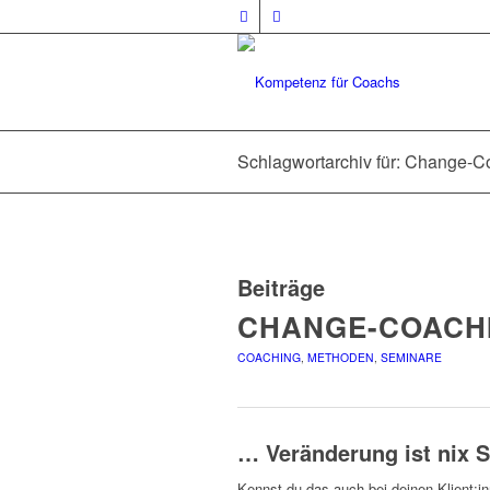
Schlagwortarchiv für: Change-
Beiträge
CHANGE-COACH
COACHING
,
METHODEN
,
SEMINARE
… Veränderung ist nix 
Kennst du das auch bei deinen Klient:i