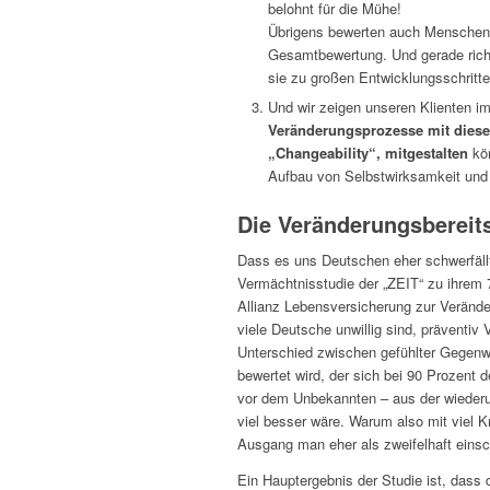
belohnt für die Mühe!
Übrigens bewerten auch Menschen 
Gesamtbewertung. Und gerade richt
sie zu großen Entwicklungsschritt
Und wir zeigen unseren Klienten 
Veränderungsprozesse mit diese
„Changeability“, mitgestalten
kön
Aufbau von Selbstwirksamkeit un
Die Veränderungsbereit
Dass es uns Deutschen eher schwerfällt,
Vermächtnisstudie der „ZEIT“ zu ihrem 
Allianz Lebensversicherung zur Veränd
viele Deutsche unwillig sind, präventi
Unterschied zwischen gefühlter Gegenwar
bewertet wird, der sich bei 90 Prozent d
vor dem Unbekannten – aus der wiederum
viel besser wäre. Warum also mit viel K
Ausgang man eher als zweifelhaft einsc
Ein Hauptergebnis der Studie ist, dass d