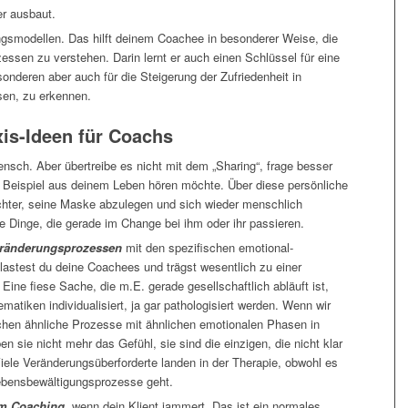
r ausbaut.
ungsmodellen. Das hilft deinem Coachee in besonderer Weise, die
essen zu verstehen. Darin lernt er auch einen Schlüssel für eine
onderen aber auch für die Steigerung der Zufriedenheit in
en, zu erkennen.
is-Ideen für Coachs
nsch. Aber übertreibe es nicht mit dem „Sharing“, frage besser
n Beispiel aus deinem Leben hören möchte. Über diese persönliche
ichter, seine Maske abzulegen und sich wieder menschlich
 Dinge, die gerade im Change bei ihm oder ihr passieren.
eränderungsprozessen
mit den spezifischen emotional-
tlastest du deine Coachees und trägst wesentlich zu einer
ne fiese Sache, die m.E. gerade gesellschaftlich abläuft ist,
tiken individualisiert, ja gar pathologisiert werden. Wenn wir
hen ähnliche Prozesse mit ähnlichen emotionalen Phasen in
 sie nicht mehr das Gefühl, sie sind die einzigen, die nicht klar
ele Veränderungsüberforderte landen in der Therapie, obwohl es
ebensbewältigungsprozesse geht.
im Coaching
, wenn dein Klient jammert. Das ist ein normales