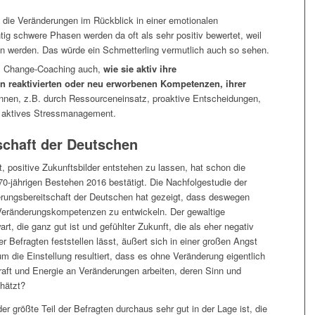
die Veränderungen im Rückblick in einer emotionalen
ig schwere Phasen werden da oft als sehr positiv bewertet, weil
en werden. Das würde ein Schmetterling vermutlich auch so sehen.
im Change-Coaching auch,
wie sie aktiv ihre
n reaktivierten oder neu erworbenen Kompetenzen, ihrer
nen, z.B. durch Ressourceneinsatz, proaktive Entscheidungen,
d aktives Stressmanagement.
schaft der Deutschen
 positive Zukunftsbilder entstehen zu lassen, hat schon die
70-jährigen Bestehen 2016 bestätigt. Die Nachfolgestudie der
erungsbereitschaft der Deutschen hat gezeigt, dass deswegen
v Veränderungskompetenzen zu entwickeln. Der gewaltige
t, die ganz gut ist und gefühlter Zukunft, die als eher negativ
er Befragten feststellen lässt, äußert sich in einer großen Angst
 die Einstellung resultiert, dass es ohne Veränderung eigentlich
raft und Energie an Veränderungen arbeiten, deren Sinn und
hätzt?
er größte Teil der Befragten durchaus sehr gut in der Lage ist, die